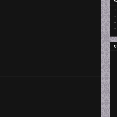
S
•
•
•
•
C