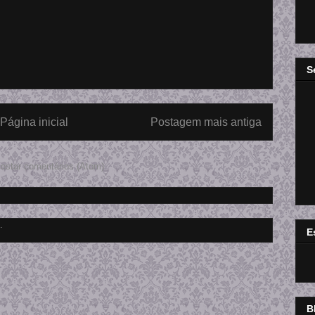
S
Página inicial
Postagem mais antiga
ostar comentários (Atom)
E
B