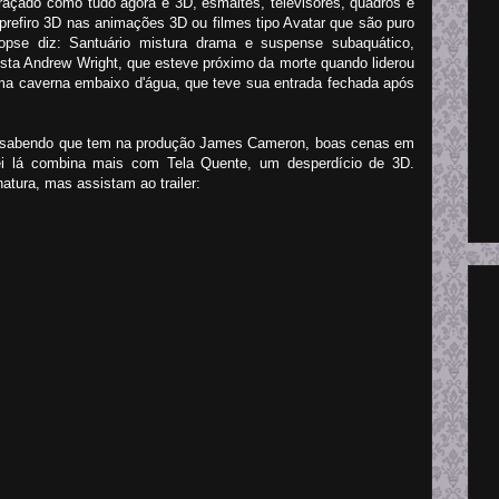
graçado como tudo agora é 3D, esmaltes, televisores, quadros e
prefiro 3D nas animações 3D ou filmes tipo Avatar que são puro
nopse diz: Santuário mistura drama e suspense subaquático,
rista Andrew Wright, que esteve próximo da morte quando liderou
a caverna embaixo d'água, que teve sua entrada fechada após
io sabendo que tem na produção James Cameron, boas cenas em
ei lá combina mais com Tela Quente, um desperdício de 3D.
tura, mas assistam ao trailer: