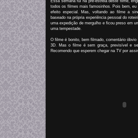
Essa semana fui na pré-estréia deste filme, en
todos os filmes mais famosinhos. Pois bem, eu 
efeito especial. Mas, voltando ao filme a si
baseado na própria experiência pessoal do rotei
uma expedição de mergulho e ficou preso em um
uma tempestade.
O filme é bonito, bem filmado, comentário óbv
3D. Mas o filme é sem graça, previsível e s
Recomendo que esperem chegar na TV por assina