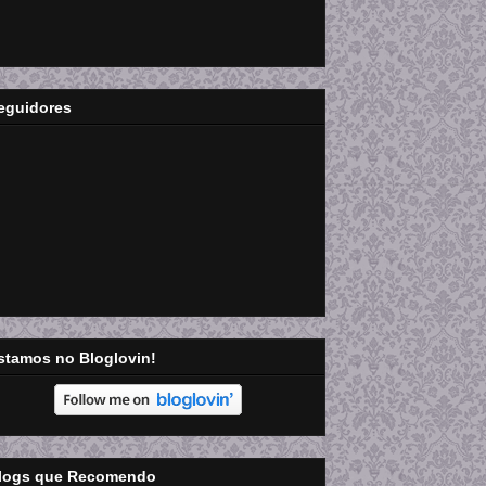
eguidores
stamos no Bloglovin!
logs que Recomendo