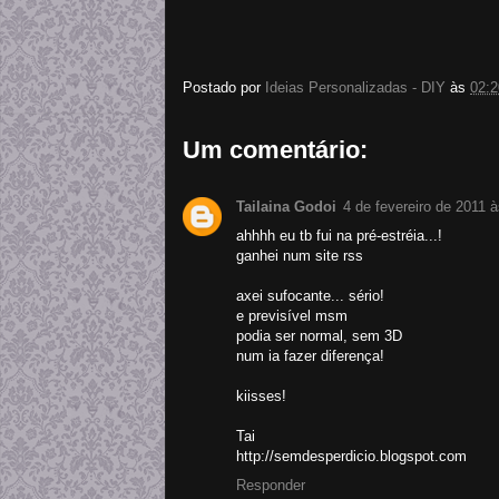
Postado por
Ideias Personalizadas - DIY
às
02:2
Um comentário:
Tailaina Godoi
4 de fevereiro de 2011 
ahhhh eu tb fui na pré-estréia...!
ganhei num site rss
axei sufocante... sério!
e previsível msm
podia ser normal, sem 3D
num ia fazer diferença!
kiisses!
Tai
http://semdesperdicio.blogspot.com
Responder