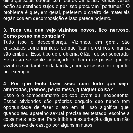
disfarçar seus odores com outros artificiais. Muitas vezes
estão se sentindo sujos e por isso procuram ''perfumes''. O
problema é que, em geral, preferem o cheiro de materiais
orgânicos em decomposição e isso parece nojento.
3. Toda vez que vejo vizinhos novos, fico nervoso.
Como posso me controlar?
Tudo isso é desconfiança. Vizinhos, em geral, são
encarados como inimigos porque ficam próximos e nunca
vão embora. Esse tipo de problema é fácil de ser superado.
Se o cão se sente ameaçado, é bom que pense que os
vizinhos são também da família, com passeios em conjunto,
por exemplo.
4. Por que tento fazer sexo com tudo que vejo:
almofadas, joelhos, pé da mesa, qualquer coisa?
Esse é o comportamento do cão jovem ou inexperiente.
Essas atividades são próprias daquele que nunca tem
oportunidade de fazer o ato em si. Isso significa que,
quando seu aparelho sexual precisa ser testado, escolhe a
coisa mais próxima. Para inibir a masturbação, diga um não
e coloque-o de castigo por alguns minutos.