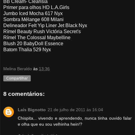
BB Cream- Cleansia
Primer para olhos HD L.A.Girls
Jumbo Iced Mocha 617 Nyx
Sombra Mélange 608 Milani
Delineador Felt Yip Liner Jet Black Nyx
Rímel Beauty Rush Victória Secret's
Rímel The Colossal Maybelline
Blush 20 BabyDoll Essence
Batom Thalia 529 Nyx
Melina Beraldo
às
13:36
Compartilhar
8 comentários:
Laís Bignotto
21 de julho de 2011 às 16:04
Chispita... vivendo e aprendendo, nunca tinha ouvido falar
e olha que eu sou velhinha hein!?