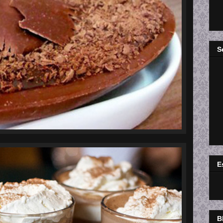
S
E
B