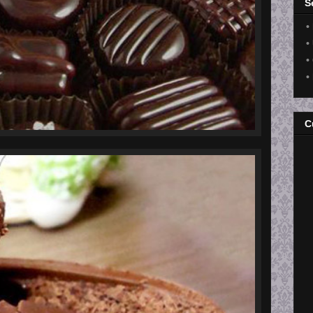
S
•
•
•
•
C