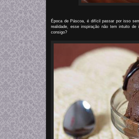
Época de Páscoa, é difícil passar por isso s
realidade, esse inspiração não tem intuito d
consigo?