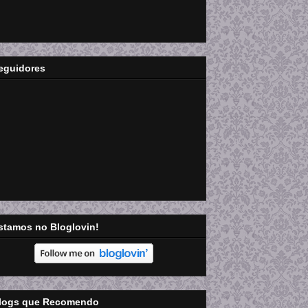
eguidores
stamos no Bloglovin!
logs que Recomendo