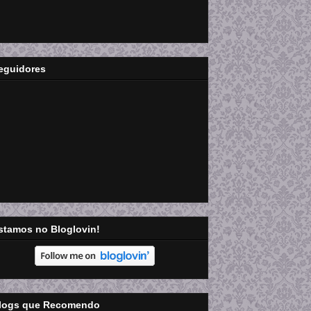
eguidores
stamos no Bloglovin!
logs que Recomendo