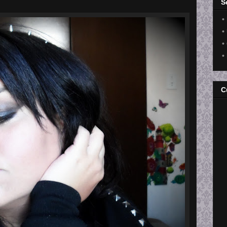
S
•
•
•
•
C