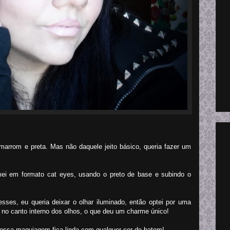
rrom e preta. Mas não daquele jeito básico, queria fazer um
mei em formato cat eyes, usando o preto de base e subindo o
s, eu queria deixar o olhar iluminado, então optei por uma
 no canto interno dos olhos, o que deu um charme único!
ssa maquiagem fica linda com qualquer cor de batom!