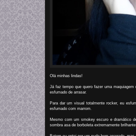
Olá minhas lindas!
Já faz tempo que quero fazer uma maquiagem ma
esfumado de arrasar.
Para dar um visual totalmente rocker, eu esfu
esfumado com marrom.
Mesmo com um smokey escuro e dramático desse
sombra asa de borboleta extremamente brilhante
Batom eu optei por um nude bem apagado, mas e