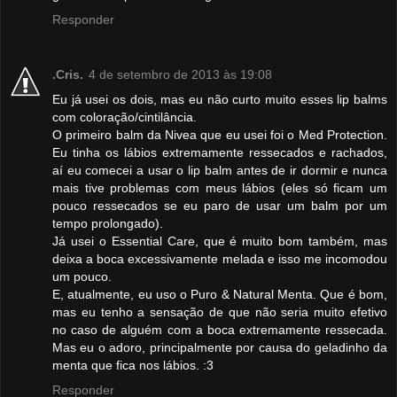
Responder
.Cris.
4 de setembro de 2013 às 19:08
Eu já usei os dois, mas eu não curto muito esses lip balms
com coloração/cintilância.
O primeiro balm da Nivea que eu usei foi o Med Protection.
Eu tinha os lábios extremamente ressecados e rachados,
aí eu comecei a usar o lip balm antes de ir dormir e nunca
mais tive problemas com meus lábios (eles só ficam um
pouco ressecados se eu paro de usar um balm por um
tempo prolongado).
Já usei o Essential Care, que é muito bom também, mas
deixa a boca excessivamente melada e isso me incomodou
um pouco.
E, atualmente, eu uso o Puro & Natural Menta. Que é bom,
mas eu tenho a sensação de que não seria muito efetivo
no caso de alguém com a boca extremamente ressecada.
Mas eu o adoro, principalmente por causa do geladinho da
menta que fica nos lábios. :3
Responder