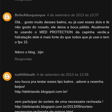
BelleAlbuquerque
4 de setembro de 2013 às 13:37
Olá... gosto muito desses balms, eu já usei esses dois e tb
não gosto do rosado, ele deixa a boca pálida. Atualmente
to usando o MED PROTECTION da capinha verde,a
hidratação dele é mais forte do que todos que já usei e tem
o fps 15.
Adoro o blog...bjin
Responder
naiftilldeath
4 de setembro de 2013 às 13:38
sou louca pra testar esses lips balms , adorei a resenha.
beijos!
http://deliniando.blogspot.com.br/
vem participar do sorteio de uma necessaire recheada !
http://deliniando.blogspot.com.br/2013/09/sorteio-
necessaire-recheada-de-mimos.html