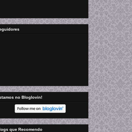
eguidores
stamos no Bloglovin!
logs que Recomendo