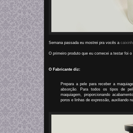
Semana passada eu mostrei pra vocês a
caixin
O primeiro produto que eu comecei a testar foi o 
O Fabricante diz:
Prepara a pele para receber a maquiage
absorção. Para todos os tipos de pel
maquiagem, proporcionando acabamento
poros e linhas de expressão, auxiliando 