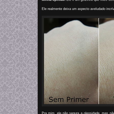
Ele realmente deixa um aspecto aveludado incrív
Pra mim, ele não segura a oleosidade, mas nã