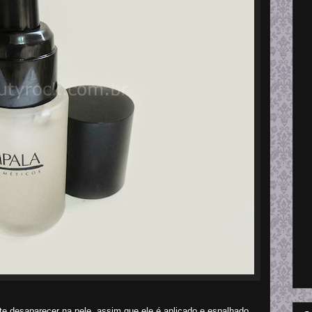
te desaparecer na pele, assim que ele é aplicado e espalhado.