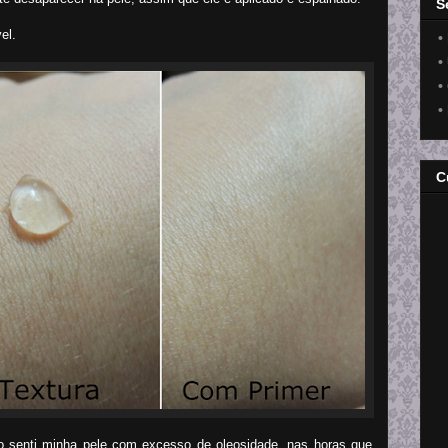
S
el.
•
•
•
•
C
o senti minha pele com excesso de oleosidade, nas horas que