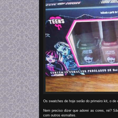
Os swatches de hoje serão do primeiro kit, o de
Nem preciso dizer que adorei as cores, né? Sã
com outros esmaltes.