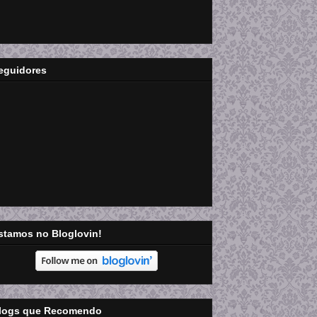
eguidores
stamos no Bloglovin!
logs que Recomendo