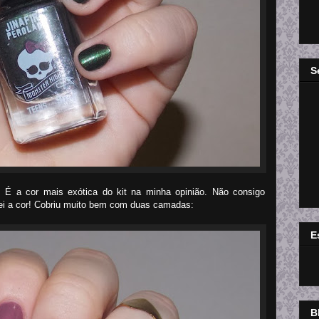
S
É a cor mais exótica do kit na minha opinião. Não consigo
ei a cor! Cobriu muito bem com duas camadas:
E
B