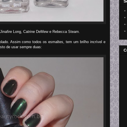
S
•
•
•
•
 Jinafire Long, Catrine DeMew e Rebecca Steam.
olado. Assim como todos os esmaltes, tem um brilho incrível e
sto de usar sempre duas:
C