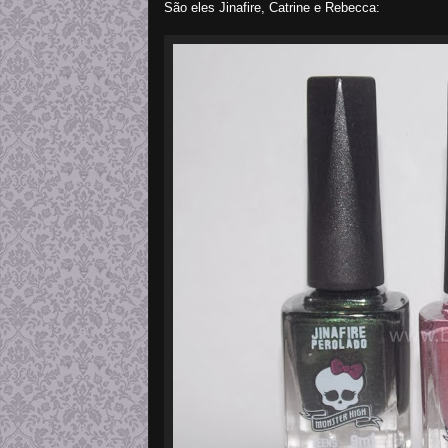
São eles Jinafire, Catrine e Rebecca: