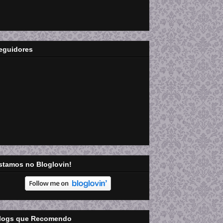
eguidores
stamos no Bloglovin!
logs que Recomendo