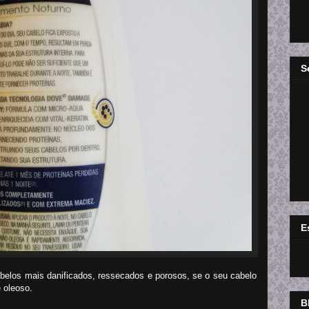
S
E
los mais danificados, ressecados e porosos, se o seu cabelo
 oleoso.
B