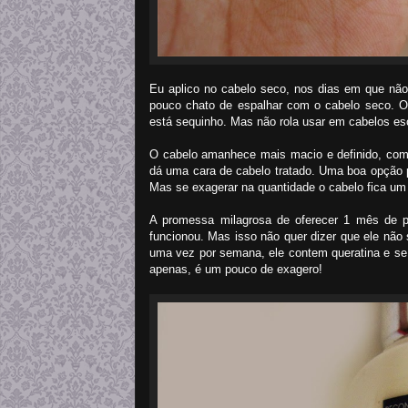
Eu aplico no cabelo seco, nos dias em que não
pouco chato de espalhar com o cabelo seco. O 
está sequinho. Mas não rola usar em cabelos e
O cabelo amanhece mais macio e definido, com
dá uma cara de cabelo tratado. Uma boa opção pa
Mas se exagerar na quantidade o cabelo fica um
A promessa milagrosa de oferecer 1 mês de 
funcionou. Mas isso não quer dizer que ele não s
uma vez por semana, ele contem queratina e se
apenas, é um pouco de exagero!