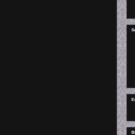
S
E
B