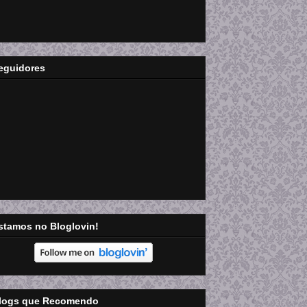
eguidores
stamos no Bloglovin!
logs que Recomendo