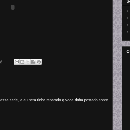
S
•
•
•
•
C
9
essa serie, e eu nem tinha reparado q voce tinha postado sobre