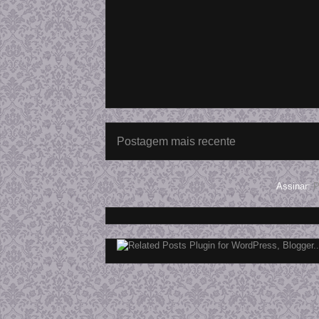
Postagem mais recente
Assinar:
P