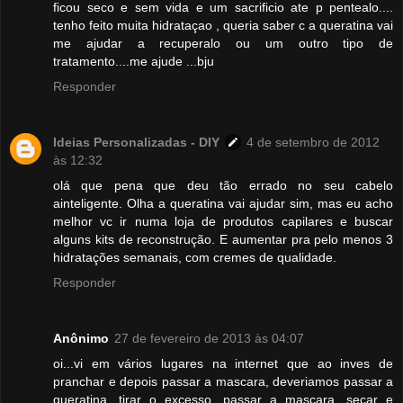
ficou seco e sem vida e um sacrificio ate p pentealo....
tenho feito muita hidrataçao , queria saber c a queratina vai
me ajudar a recuperalo ou um outro tipo de
tratamento....me ajude ...bju
Responder
Ideias Personalizadas - DIY
4 de setembro de 2012
às 12:32
olá que pena que deu tão errado no seu cabelo
ainteligente. Olha a queratina vai ajudar sim, mas eu acho
melhor vc ir numa loja de produtos capilares e buscar
alguns kits de reconstrução. E aumentar pra pelo menos 3
hidratações semanais, com cremes de qualidade.
Responder
Anônimo
27 de fevereiro de 2013 às 04:07
oi...vi em vários lugares na internet que ao inves de
pranchar e depois passar a mascara, deveriamos passar a
queratina, tirar o excesso, passar a mascara, secar e