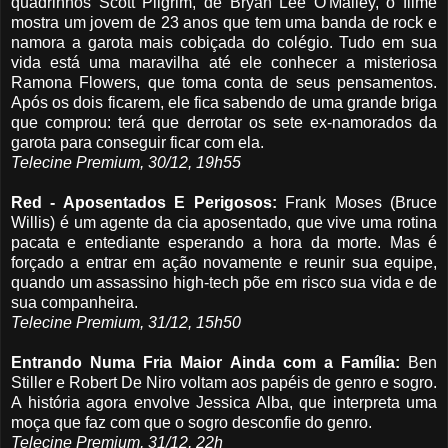
quadrinhos Scott Pilgrim, de Bryan Lee O'Malley, o filme
mostra um jovem de 23 anos que tem uma banda de rock e
namora a garota mais cobiçada do colégio. Tudo em sua
vida está uma maravilha até ele conhecer a misteriosa
Ramona Flowers, que toma conta de seus pensamentos.
Após os dois ficarem, ele fica sabendo de uma grande briga
que comprou: terá que derrotar os sete ex-namorados da
garota para conseguir ficar com ela.
Telecine Premium, 30/12, 19h55
Red - Aposentados E Perigosos:
Frank Moses (Bruce
Willis) é um agente da cia aposentado, que vive uma rotina
pacata e entediante esperando a hora da morte. Mas é
forçado a entrar em ação novamente e reunir sua equipe,
quando um assassino high-tech põe em risco sua vida e de
sua companheira.
Telecine Premium, 31/12, 15h50
Entrando Numa Fria Maior Ainda com a Família
:
Ben
Stiller e Robert De Niro voltam aos papéis de genro e sogro.
A história agora envolve Jessica Alba, que interpreta uma
moça que faz com que o sogro desconfie do genro.
Telecine Premium, 31/12, 22h