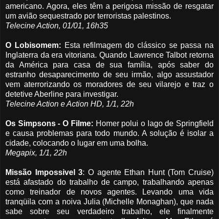
americano. Agora, eles têm a perigosa missão de resgatar
um avião sequestrado por terroristas palestinos.
Telecine Action, 01/01, 16h35
O Lobisomem
:
Esta refilmagem do clássico se passa na
Inglaterra da era vitoriana. Quando Lawrence Talbot retorna
da América para casa de sua família, após saber do
estranho desaparecimento de seu irmão, algo assustador
vem aterrorizando os moradores de seu vilarejo e traz o
detetive Aberline para investigar.
Telecine Action e Action HD, 1/1, 22h
Os Simpsons - O Filme
:
Homer polui o lago de Springfield
e causa problemas para todo mundo. A solução é isolar a
cidade, colocando o lugar em uma bolha.
Megapix, 1/1, 22h
Missão Impossivel 3
: O agente Ethan Hunt (Tom Cruise)
está afastado do trabalho de campo, trabalhando apenas
como treinador de novos agentes. Levando uma vida
tranqüila com a noiva Julia (Michelle Monaghan), que nada
sabe sobre seu verdadeiro trabalho, ele finalmente