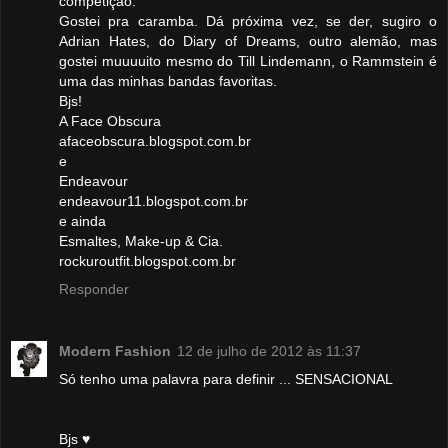
competição.
Gostei pra caramba. Dá próxima vez, se der, sugiro o
Adrian Hates, do Diary of Dreams, outro alemão, mas
gostei muuuuito mesmo do Till Lindemann, o Rammstein é
uma das minhas bandas favoritas.
Bjs!
A Face Obscura
afaceobscura.blogspot.com.br
e
Endeavour
endeavour11.blogspot.com.br
e ainda
Esmaltes, Make-up & Cia.
rockuroutfit.blogspot.com.br
Responder
Modern Fashion
12 de julho de 2012 às 11:37
Só tenho uma palavra para definir ... SENSACIONAL
Bjs ♥