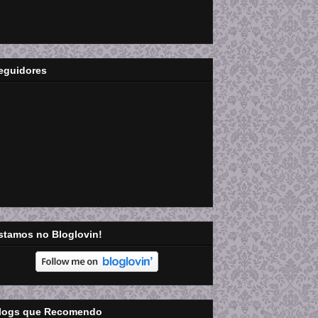
eguidores
stamos no Bloglovin!
logs que Recomendo