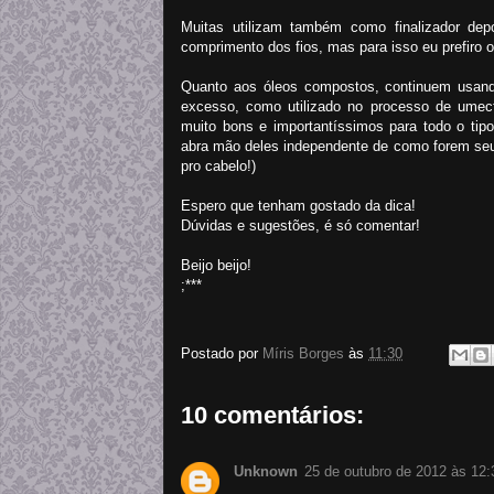
Muitas utilizam também como finalizador d
comprimento dos fios, mas para isso eu prefiro o
Quanto aos óleos compostos, continuem usan
excesso, como utilizado no processo de umect
muito bons e importantíssimos para todo o tip
abra mão deles independente de como forem seus
pro cabelo!)
Espero que tenham gostado da dica!
Dúvidas e sugestões, é só comentar!
Beijo beijo!
;***
Postado por
Míris Borges
às
11:30
10 comentários:
Unknown
25 de outubro de 2012 às 12: