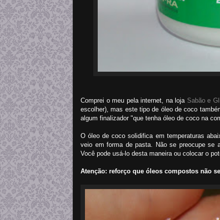
Comprei o meu pela internet, na loja
Sabão e Gl
escolher), mas este tipo de óleo de coco tamb
algum finalizador "que tenha óleo de coco na c
O óleo de coco solidifica em temperaturas aba
veio em forma de pasta. Não se preocupe se a
Você pode usá-lo desta maneira ou colocar o pote
Atenção: reforço que óleos compostos não s