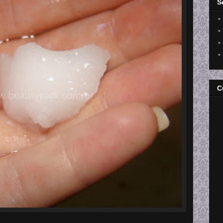
S
•
•
•
•
C