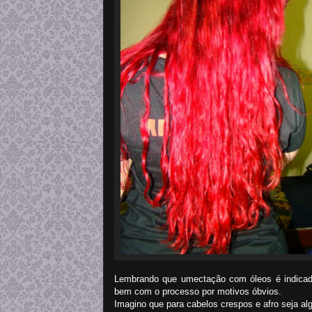
Lembrando que umectação com óleos é indicad
bem com o processo por motivos óbvios.
Imagino que para cabelos crespos e afro seja a