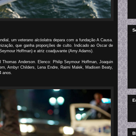
S
dial, um veterano alcóolatra depara com a fundação A Causa.
ização, que ganha proporções de culto. Indicado ao Oscar de
p Seymour Hoffman) e atriz coadjuvante (Amy Adams).
l Thomas Anderson. Elenco: Philip Seymour Hoffman, Joaquin
n, Ambyr Childers, Lena Endre, Raimi Malek, Madisen Beaty,
4 anos.
E
B