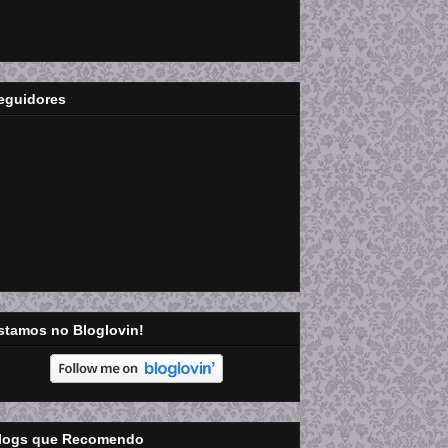
eguidores
stamos no Bloglovin!
logs que Recomendo