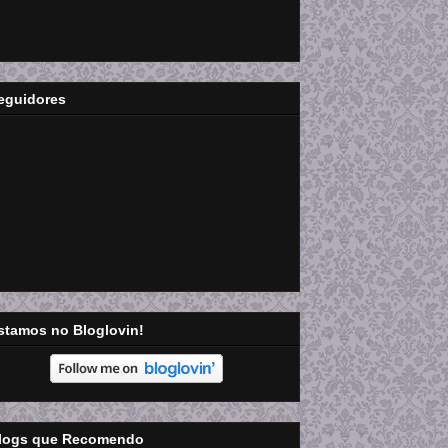
eguidores
stamos no Bloglovin!
logs que Recomendo