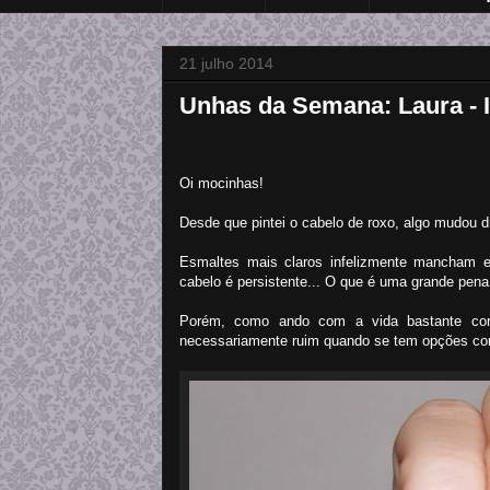
21 julho 2014
Unhas da Semana: Laura - 
Oi mocinhas!
Desde que pintei o cabelo de roxo, algo mudou d
Esmaltes mais claros infelizmente mancham
cabelo é persistente... O que é uma grande pena
Porém, como ando com a vida bastante cor
necessariamente ruim quando se tem opções co