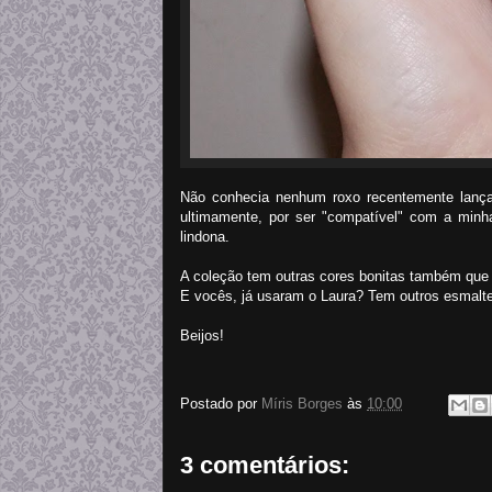
Não conhecia nenhum roxo recentemente lança
ultimamente, por ser "compatível" com a minha
lindona.
A coleção tem outras cores bonitas também que a
E vocês, já usaram o Laura? Tem outros esmalte
Beijos!
Postado por
Míris Borges
às
10:00
3 comentários: