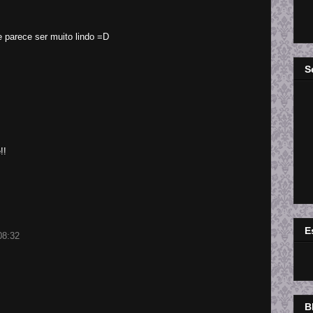
 parece ser muito lindo =D
S
!!
E
08:32
B