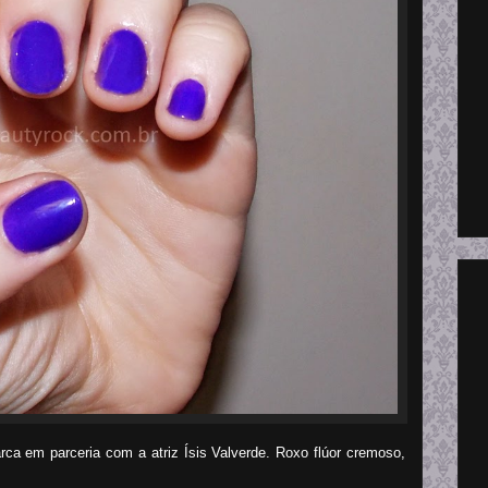
ca em parceria com a atriz Ísis Valverde. Roxo flúor cremoso,