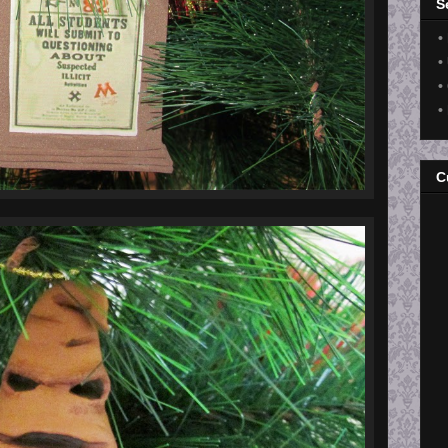
S
•
•
•
•
C