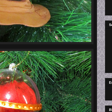
S
E
B