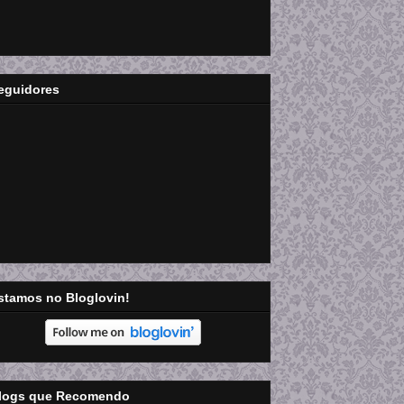
eguidores
stamos no Bloglovin!
logs que Recomendo