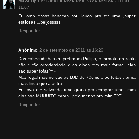
Make Up For Girls Of Rock Roll
28 de abril de 2011 às
11:07
Eu amo essas bonecas sou louca pra ter uma ,super
estilosas....beijosssss
Responder
Anônimo
2 de setembro de 2011 às 16:26
Das cabeçudinhas eu prefiro as Pullips, o formato do rosto
não é tão arredondado e os olhos tem mais forma...elas
sao super fofas^^~
Mas legal mesmo são as BJD de 70cms ...perfeitas ...uma
mais linda que a outra...
Eu tava até salvando uma grana pra comprar uma...mas
elas sao MUUUITO caras...pelo menos pra mim T^T
Responder