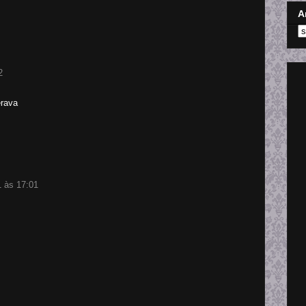
A
2
erava
 às 17:01