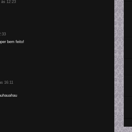
 às 12:23
2:33
per bem feito!
às 16:11
hauhauahau