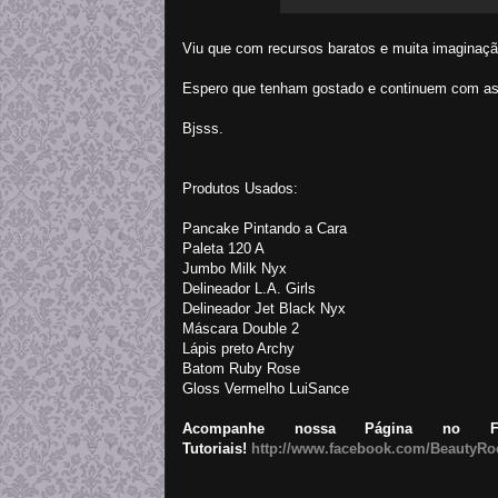
Viu que com recursos baratos e muita imaginaçã
Espero que tenham gostado e continuem com as
Bjsss.
Produtos Usados:
Pancake Pintando a Cara
Paleta 120 A
Jumbo Milk Nyx
Delineador L.A. Girls
Delineador Jet Black Nyx
Máscara Double 2
Lápis preto Archy
Batom Ruby Rose
Gloss Vermelho LuiSance
Acompanhe nossa Página no F
Tutoriais!
http://www.facebook.com/BeautyRo