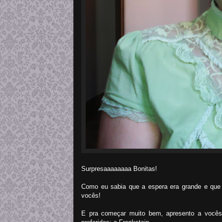
Surpresaaaaaaaa Bonitas!
Como eu sabia que a espera era grande e que 
vocês!
E pra começar muito bem, apresento a você