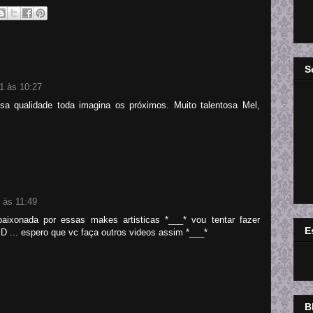
S
1 às 10:27
sa qualidade toda imagina os próximos. Muito talentosa Mel,
 às 11:49
ixonada por essas makes artisticas *___* vou tentar fazer
E
=D ... espero que vc faça outros videos assim *___*
B