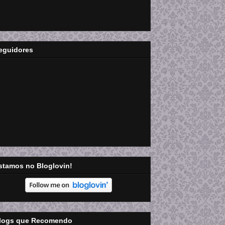
eguidores
stamos no Bloglovin!
logs que Recomendo