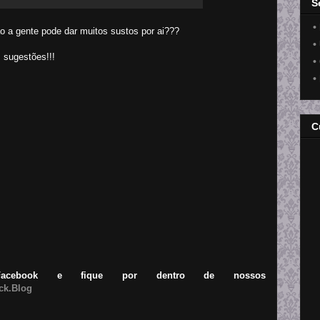
S
•
o a gente pode dar muitos sustos por ai???
•
 sugestões!!!
•
•
C
acebook e fique por dentro de nossos
ck.Blog