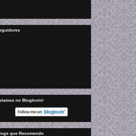
eguidores
stamos no Bloglovin!
logs que Recomendo