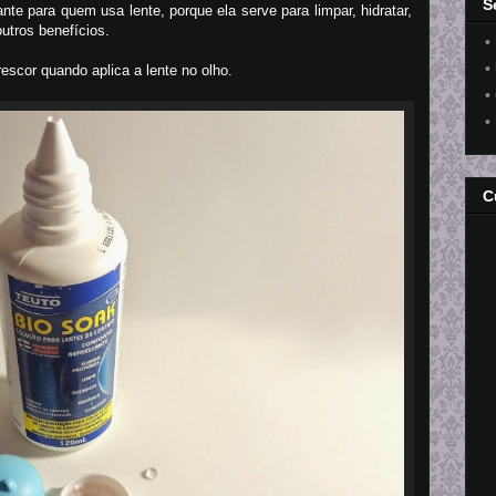
S
nte para quem usa lente, porque ela serve para limpar, hidratar,
outros benefícios.
•
•
escor quando aplica a lente no olho.
•
•
C