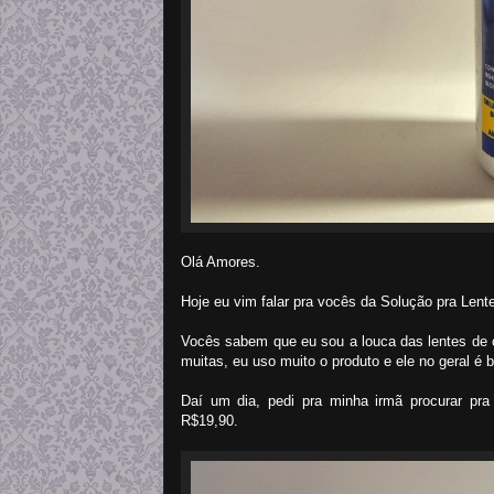
Olá Amores.
Hoje eu vim falar pra vocês da Solução pra Lent
Vocês sabem que eu sou a louca das lentes de c
muitas, eu uso muito o produto e ele no geral é 
Daí um dia, pedi pra minha irmã procurar pr
R$19,90.