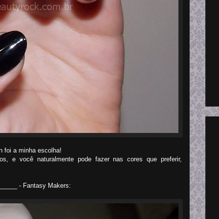
 foi a minha escolha!
os, e você naturalmente pode fazer nas cores que preferir,
 ______ - Fantasy Makers: