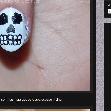
A
oto sem flash pra que este aparecesse melhor):