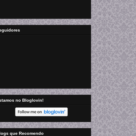
eguidores
stamos no Bloglovin!
logs que Recomendo