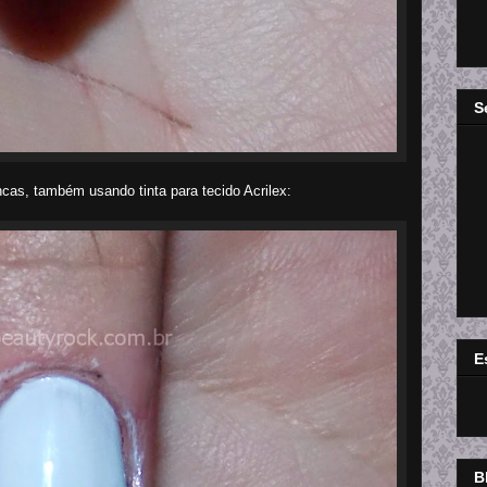
S
ncas, também usando tinta para tecido Acrilex:
E
B